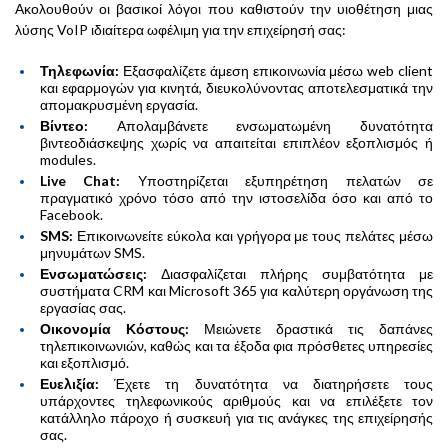
Ακολουθούν οι βασικοί λόγοι που καθιστούν την υιοθέτηση μιας
λύσης VoIP ιδιαίτερα ωφέλιμη για την επιχείρησή σας:
Τηλεφωνία:
Εξασφαλίζετε άμεση επικοινωνία μέσω web client
και εφαρμογών για κινητά, διευκολύνοντας αποτελεσματικά την
απομακρυσμένη εργασία.
Βίντεο:
Απολαμβάνετε ενσωματωμένη δυνατότητα
βιντεοδιάσκεψης χωρίς να απαιτείται επιπλέον εξοπλισμός ή
modules.
Live Chat:
Υποστηρίζεται εξυπηρέτηση πελατών σε
πραγματικό χρόνο τόσο από την ιστοσελίδα όσο και από το
Facebook.
SMS:
Επικοινωνείτε εύκολα και γρήγορα με τους πελάτες μέσω
μηνυμάτων SMS.
Ενσωματώσεις:
Διασφαλίζεται πλήρης συμβατότητα με
συστήματα CRM και Microsoft 365 για καλύτερη οργάνωση της
εργασίας σας.
Οικονομία Κόστους:
Μειώνετε δραστικά τις δαπάνες
τηλεπικοινωνιών, καθώς και τα έξοδα φια πρόσθετες υπηρεσίες
και εξοπλισμό.
Ευελιξία:
Έχετε τη δυνατότητα να διατηρήσετε τους
υπάρχοντες τηλεφωνικούς αριθμούς και να επιλέξετε τον
κατάλληλο πάροχο ή συσκευή για τις ανάγκες της επιχείρησής
σας.