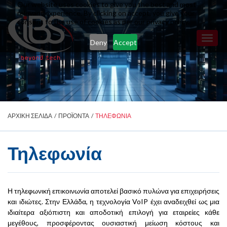
Our website uses cookies to give you the best and most
relevant experience. By clicking on accept, you give your
consent to the use of cookies as per our privacy policy.
Toggl
Deny
Accept
naviga
ΑΡΧΙΚΗ ΣΕΛΙΔΑ
/
ΠΡΟΪΟΝΤΑ
/
ΤΗΛΕΦΩΝΙΑ
Τηλεφωνία
Η τηλεφωνική επικοινωνία αποτελεί βασικό πυλώνα για επιχειρήσεις
και ιδιώτες. Στην Ελλάδα, η τεχνολογία VoIP έχει αναδειχθεί ως μια
ιδιαίτερα αξιόπιστη και αποδοτική επιλογή για εταιρείες κάθε
μεγέθους, προσφέροντας ουσιαστική μείωση κόστους και