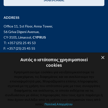
ADDRESS
Office 11, 1st Floor, Anna Tower,
56 Griva Digeni Avenue,
CY-3101, Limassol,
CYPRUS
T: +357 (25) 25 45 53
F: +357 (25) 25 45 55
×
Office 3, Kifisias and Fokidos 3,
Αυτός ο ιστότοπος χρησιμοποιεί
11526, Athens,
GREECE
cookies
T: +30 210 74 81 400
Χρησιμοποιούμε cookies για να εξατομικεύσουμε το
περιεχόμενο, τις διαφημίσεις και να αναλύσουμε την
επισκεψιμότητά μας. Μοιραζόμαστε επίσης πληροφορίες
GET IN TOUCH
σχετικά με τη χρήση του ιστότοπού μας με τους συνεργάτες
διαφήμισης και ανάλυσης, οι οποίοι ενδέχεται να τις
συνδυάσουν με άλλες πληροφορίες που τους έχετε παράσχει ή
που έχουν συλλέξει από τη χρήση των υπηρεσιών τους από
εσάς.
Πολιτική Απορρήτου
© 2024 IBSCY Ltd /
Disclaimer
/
Privacy Notice
/
Cookie Policy