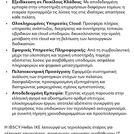
Εξειδίκευση σε Ποικίλους Κλάδους:
Με αποδεδειγμένη
εμπειρία στην υποστήριξη επιχειρήσεων διαφόρων τομέων, η
εταιρεία προσαρμόζει τις λύσεις της στις ιδιαίτερες απαιτήσεις
κάθε πελάτη.
Ολοκληρωμένες Υπηρεσίες Cloud:
Προσφέρει πλήρεις
υπηρεσίες ανάπτυξης, διαχείρισης και συντήρησης τοπικών,
υβριδικών και cloud υποδομών, διευκολύνοντας την ομαλή
μετάβαση στο cloud και τη βελτίωση των λειτουργικών
διαδικασιών.
Σφαιρικές Υπηρεσίες Πληροφορικής:
Από τη συμβουλευτική
μέχρι την υλοποίηση και τεχνική υποστήριξη, παρέχει
αξιόπιστες λύσεις για αναβάθμιση υποδομών, ασφάλεια
πληροφοριών και ψηφιακό μετασχηματισμό.
Πελατοκεντρική Προσέγγιση:
Εφαρμόζει συστηματική
ανάλυση των στρατηγικών στόχων των πελατών,
διασφαλίζοντας προσαρμοσμένη εξυπηρέτηση και
διατηρώντας μακροχρόνιες σχέσεις εμπιστοσύνης.
Αποδεδειγμένη Εμπειρία:
Έχοντας ισχυρή παρουσία στην
ελληνική αγορά και αξιοσημείωτο αριθμό επιτυχώς
ολοκληρωμένων έργων, αποτελεί αξιόπιστο συνεργάτη για
επιχειρήσεις που επιδιώκουν τον τεχνολογικό εκσυγχρονισμό,
με συνεπή τήρηση χρονοδιαγραμμάτων και προϋπολογισμών.
Η IBSCY Hellas IKE λειτουργεί ως τεχνολογικός εταίρος για
ελληνικές επιχειρήσεις, παρέχοντας υπηρεσίες αναβάθμισης ΙΤ