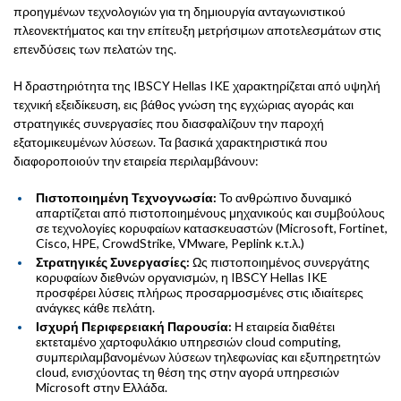
προηγμένων τεχνολογιών για τη δημιουργία ανταγωνιστικού
πλεονεκτήματος και την επίτευξη μετρήσιμων αποτελεσμάτων στις
επενδύσεις των πελατών της.
Η δραστηριότητα της IBSCY Hellas IKE χαρακτηρίζεται από υψηλή
τεχνική εξειδίκευση, εις βάθος γνώση της εγχώριας αγοράς και
στρατηγικές συνεργασίες που διασφαλίζουν την παροχή
εξατομικευμένων λύσεων. Τα βασικά χαρακτηριστικά που
διαφοροποιούν την εταιρεία περιλαμβάνουν:
Πιστοποιημένη Τεχνογνωσία:
Το ανθρώπινο δυναμικό
απαρτίζεται από πιστοποιημένους μηχανικούς και συμβούλους
σε τεχνολογίες κορυφαίων κατασκευαστών (Microsoft, Fortinet,
Cisco, HPE, CrowdStrike, VMware, Peplink κ.τ.λ.)
Στρατηγικές Συνεργασίες:
Ως πιστοποιημένος συνεργάτης
κορυφαίων διεθνών οργανισμών, η IBSCY Hellas IKE
προσφέρει λύσεις πλήρως προσαρμοσμένες στις ιδιαίτερες
ανάγκες κάθε πελάτη.
Ισχυρή Περιφερειακή Παρουσία:
Η εταιρεία διαθέτει
εκτεταμένο χαρτοφυλάκιο υπηρεσιών cloud computing,
συμπεριλαμβανομένων λύσεων τηλεφωνίας και εξυπηρετητών
cloud, ενισχύοντας τη θέση της στην αγορά υπηρεσιών
Microsoft στην Ελλάδα.