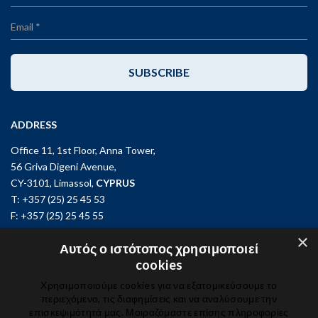
SUBSCRIBE
ADDRESS
Office 11, 1st Floor, Anna Tower,
56 Griva Digeni Avenue,
CY-3101, Limassol,
CYPRUS
T: +357 (25) 25 45 53
F: +357 (25) 25 45 55
×
Office 3, Kifisias and Fokidos 3,
Αυτός ο ιστότοπος χρησιμοποιεί
11526, Athens,
GREECE
cookies
T: +30 210 74 81 400
Χρησιμοποιούμε cookies για να εξατομικεύσουμε το
περιεχόμενο, τις διαφημίσεις και να αναλύσουμε την
επισκεψιμότητά μας. Μοιραζόμαστε επίσης πληροφορίες