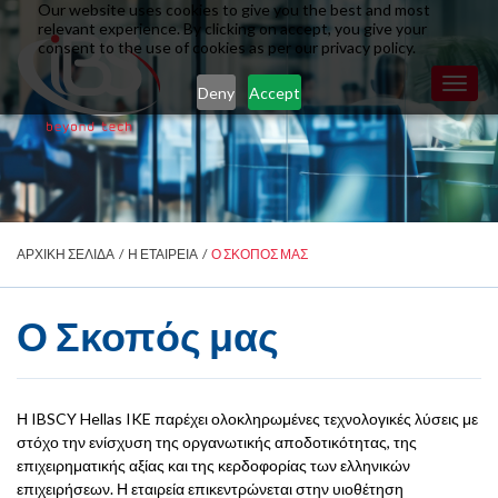
Our website uses cookies to give you the best and most
relevant experience. By clicking on accept, you give your
consent to the use of cookies as per our privacy policy.
Toggl
Deny
Accept
naviga
ΑΡΧΙΚΗ ΣΕΛΙΔΑ
/
Η ΕΤΑΙΡΕΙΑ
/
Ο ΣΚΟΠΟΣ ΜΑΣ
Ο Σκοπός μας
Η IBSCY Hellas IKE παρέχει ολοκληρωμένες τεχνολογικές λύσεις με
στόχο την ενίσχυση της οργανωτικής αποδοτικότητας, της
επιχειρηματικής αξίας και της κερδοφορίας των ελληνικών
επιχειρήσεων. Η εταιρεία επικεντρώνεται στην υιοθέτηση