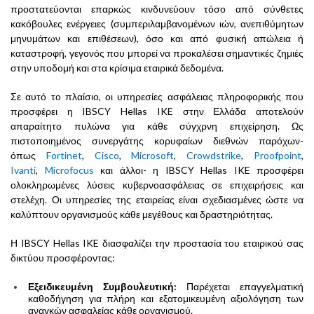
προστατεύονται επαρκώς κινδυνεύουν τόσο από σύνθετες
κακόβουλες ενέργειες (συμπεριλαμβανομένων ιών, ανεπιθύμητων
μηνυμάτων και επιθέσεων), όσο και από φυσική απώλεια ή
καταστροφή, γεγονός που μπορεί να προκαλέσει σημαντικές ζημιές
στην υποδομή και στα κρίσιμα εταιρικά δεδομένα.
Σε αυτό το πλαίσιο, οι υπηρεσίες ασφάλειας πληροφορικής που
προσφέρει η IBSCY Hellas IKE στην Ελλάδα αποτελούν
απαραίτητο πυλώνα για κάθε σύγχρνη επιχείρηση. Ως
πιστοποιημένος συνεργάτης κορυφαίων διεθνών παρόχων-
όπως
Fortinet
,
Cisco
,
Microsoft
,
Crowdstrike
,
Proofpoint
,
Ivanti
,
Microfocus
και άλλοι- η IBSCY Hellas IKE προσφέρει
ολοκληρωμένες λύσεις κυβερνοασφάλειας σε επιχειρήσεις και
στελέχη. Οι υπηρεσίες της εταιρείας είναι σχεδιασμένες ώστε να
καλύπτουν οργανισμούς κάθε μεγέθους και δραστηριότητας.
Η IBSCY Hellas IKE διασφαλίζει την προστασία του εταιρικού σας
δικτύου προσφέροντας:
Εξειδικευμένη Συμβουλευτική:
Παρέχεται επαγγελματική
καθοδήγηση για πλήρη και εξατομικευμένη αξιολόγηση των
αναγκών ασφαλείας κάθε οργανισμού.