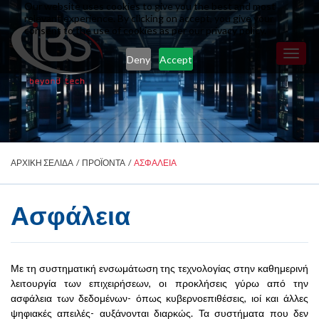
Our website uses cookies to give you the best and most
relevant experience. By clicking on accept, you give your
consent to the use of cookies as per our privacy policy.
Toggl
Deny
Accept
naviga
ΑΡΧΙΚΗ ΣΕΛΙΔΑ
/
ΠΡΟΪΟΝΤΑ
/
ΑΣΦΑΛΕΙΑ
Ασφάλεια
Με τη συστηματική ενσωμάτωση της τεχνολογίας στην καθημερινή
λειτουργία των επιχειρήσεων, οι προκλήσεις γύρω από την
ασφάλεια των δεδομένων- όπως κυβερνοεπιθέσεις, ιοί και άλλες
ψηφιακές απειλές- αυξάνονται διαρκώς. Τα συστήματα που δεν