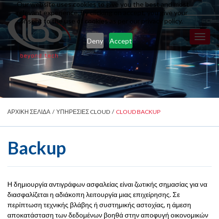
Our website uses cookies to give you the best and most
relevant experience. By clicking on accept, you give your
consent to the use of cookies as per our privacy policy.
Toggl
Deny
Accept
naviga
ΑΡΧΙΚΗ ΣΕΛΙΔΑ
/
ΥΠΗΡΕΣΙΕΣ CLOUD
/
CLOUD BACKUP
Backup
Η δημιουργία αντιγράφων ασφαλείας είναι ζωτικής σημασίας για να
διασφαλίζεται η αδιάκοπη λειτουργία μιας επιχείρησης. Σε
περίπτωση τεχνικής βλάβης ή συστημικής αστοχίας, η άμεση
αποκατάσταση των δεδομένων βοηθά στην αποφυγή οικονομικών