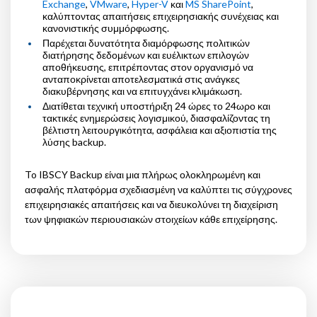
Exchange
,
VMware
,
Hyper-V
και
MS SharePoint
,
καλύπτοντας απαιτήσεις επιχειρησιακής συνέχειας και
κανονιστικής συμμόρφωσης.
Παρέχεται δυνατότητα διαμόρφωσης πολιτικών
διατήρησης δεδομένων και ευέλικτων επιλογών
αποθήκευσης, επιτρέποντας στον οργανισμό να
ανταποκρίνεται αποτελεσματικά στις ανάγκες
διακυβέρνησης και να επιτυγχάνει κλιμάκωση.
Διατίθεται τεχνική υποστήριξη 24 ώρες το 24ωρο και
τακτικές ενημερώσεις λογισμικού, διασφαλίζοντας τη
βέλτιστη λειτουργικότητα, ασφάλεια και αξιοπιστία της
λύσης backup.
To IBSCY Backup είναι μια πλήρως ολοκληρωμένη και
ασφαλής πλατφόρμα σχεδιασμένη να καλύπτει τις σύγχρονες
επιχειρησιακές απαιτήσεις και να διευκολύνει τη διαχείριση
των ψηφιακών περιουσιακών στοιχείων κάθε επιχείρησης.