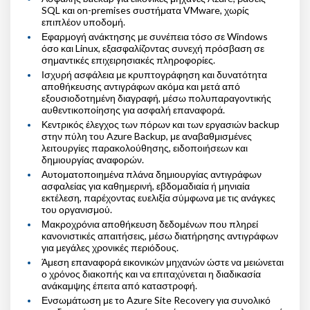
SQL και on-premises συστήματα VMware, χωρίς
επιπλέον υποδομή.
Εφαρμογή ανάκτησης με συνέπεια τόσο σε Windows
όσο και Linux, εξασφαλίζοντας συνεχή πρόσβαση σε
σημαντικές επιχειρησιακές πληροφορίες.
Ισχυρή ασφάλεια με κρυπτογράφηση και δυνατότητα
αποθήκευσης αντιγράφων ακόμα και μετά από
εξουσιοδοτημένη διαγραφή, μέσω πολυπαραγοντικής
αυθεντικοποίησης για ασφαλή επαναφορά.
Κεντρικός έλεγχος των πόρων και των εργασιών backup
στην πύλη του Azure Backup, με αναβαθμισμένες
λειτουργίες παρακολούθησης, ειδοποιήσεων και
δημιουργίας αναφορών.
Αυτοματοποιημένα πλάνα δημιουργίας αντιγράφων
ασφαλείας για καθημερινή, εβδομαδιαία ή μηνιαία
εκτέλεση, παρέχοντας ευελιξία σύμφωνα με τις ανάγκες
του οργανισμού.
Μακροχρόνια αποθήκευση δεδομένων που πληρεί
κανονιστικές απαιτήσεις, μέσω διατήρησης αντιγράφων
για μεγάλες χρονικές περιόδους.
Άμεση επαναφορά εικονικών μηχανών ώστε να μειώνεται
ο χρόνος διακοπής και να επιταχύνεται η διαδικασία
ανάκαμψης έπειτα από καταστροφή.
Ενσωμάτωση με το Azure Site Recovery για συνολικό