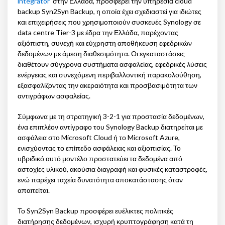
integrator
στην Ελλάδα, προσφέρει την υπηρεσία cloud
backup Syn2Syn Backup, η οποία έχει σχεδιαστεί για ιδιώτες
και επιχειρήσεις που χρησιμοποιούν συσκευές Synology σε
data centre Tier-3 με έδρα την Ελλάδα, παρέχοντας
αξιόπιστη, συνεχή και εύχρηστη αποθήκευση εφεδρικών
δεδομένων με άμεση διαθεσιμότητα. Οι εγκαταστάσεις
διαθέτουν σύγχρονα συστήματα ασφαλείας, εφεδρικές λύσεις
ενέργειας και συνεχόμενη περιβαλλοντική παρακολούθηση,
εξασφαλίζοντας την ακεραιότητα και προσβασιμότητα των
αντιγράφων ασφαλείας.
Σύμφωνα με τη στρατηγική 3-2-1 για προστασία δεδομένων,
ένα επιπλέον αντίγραφο του Synology Backup διατηρείται με
ασφάλεια στο Microsoft Cloud ή το Microsoft Azure,
ενισχύοντας το επίπεδο ασφάλειας και αξιοπισίας. Το
υβριδικό αυτό μοντέλο προστατεύει τα δεδομένα από
αστοχίες υλικού, ακούσια διαγραφή και φυσικές καταστροφές,
ενώ παρέχει ταχεία δυνατότητα αποκατάστασης όταν
απαιτείται.
Το Syn2Syn Backup προσφέρει ευέλικτες πολιτικές
διατήρησης δεδομένων, ισχυρή κρυπτογράφηση κατά τη