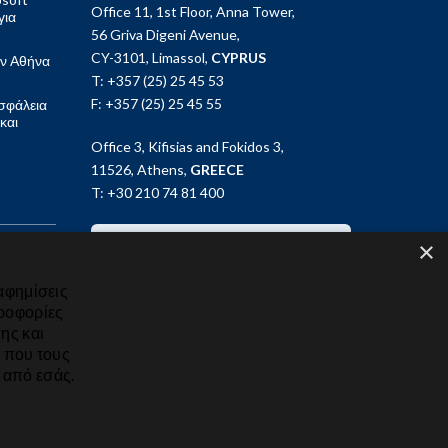
Office 11, 1st Floor, Anna Tower,
για
56 Griva Digeni Avenue,
CY-3101, Limassol,
CYPRUS
ν Αθήνα
T: +357 (25) 25 45 53
F: +357 (25) 25 45 55
σφάλεια
και
Office 3, Kifisias and Fokidos 3,
11526, Athens,
GREECE
T: +30 210 74 81 400
×
GET IN TOUCH
αφημίσεις
ηροφορίες
ης και
ς που τους
 από εσάς.