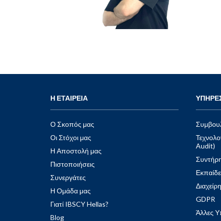
των πελατών παραμένει σε άριστη κατάσταση
και τη διαχείριση των παραδόσεων
Visit Website
εξοπλισμού. Ο Στάθης συμμετέχει επίσης στην
υλοποίηση νέων τεχνολογιών και είναι πάντα
έτοιμος να παρέχει τεχνική υποστήριξη όπου
χρειάζεται.
Η ΕΤΑΙΡΕΙΑ
ΥΠΗΡΕΣ
Ο Σκοπός μας
Συμβουλ
Οι Στόχοι μας
Τεχνολο
Audit)
Η Αποστολή μας
Συντήρη
Πιστοποιήσεις
Εκπαίδ
Συνεργάτες
Διαχείρ
Η Ομάδα μας
GDPR
Γιατί IBSCY Hellas?
Άλλες Υ
Blog