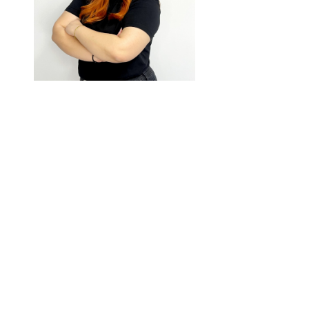
Η Αλεξάνδρα κατέχει τη θέση της Υπεύθυνης
Πωλήσεων. Στο πλαίσιο των αρμοδιοτήτων της,
είναι υπεύθυνη για την παραλαβή και
επεξεργασία παραγγελιών αγοράς, την έκδοση
τιμολογίων πωλήσεων, τη διατήρηση και
ενημέρωση των αρχείων πωλήσεων και
πελατών, καθώς και τη διαχείριση διάφορων
εγγράφων που αφορούν τις πωλήσεις. Όταν
απαιτείται, η Αλεξάνδρα παρέχει υποστήριξη
στο τμήμα πωλήσεων με διοικητικές εργασίες.