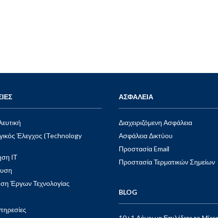
εδραιώνοντας την εξειδίκευσή του στις
σύγχρονες τεχνολογίες ICT.
Visit Website
ΙΕΣ
ΑΣΦΑΛΕΙΑ
ευτική
Διαχειριζόμενη Ασφάλεια
γικός Έλεγχος (Technology
Ασφάλεια Δικτύου
Προστασία Email
ση ΙΤ
Προστασία Τερματικών Σημείων
ευση
ηση Έργων Τεχνολογίας
BLOG
πηρεσίες
10+1 Λόγοι να Επιλέξετε το Micr