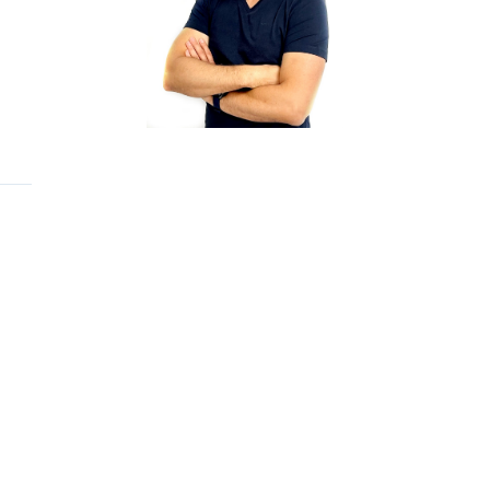
LBS University. Είναι μέλος της British
Computer Society, πιστοποιημένος Υπεύθυνος
Προστασίας Δεδομένων (DPO), Εσωτερικός
Ελεγκτής και ειδικός σε πληθώρα τεχνολογιών
ICT, ενώ συμμετέχει και σε διοικητικά
συμβούλια διαφόρων οργανισμών.
Ο κ. Αγαθαγγέλου κατέχει σημαντικές
πιστοποιήσεις από κορυφαίους
κατασκευαστές, όπως Microsoft, Fortinet, HP,
HPE, CrowdStrike, Proofpoint, RSA,
Checkpoint, Cisco, Veeam, Symantec, VMWare
και άλλους. Επιπλέον, έχει διακριθεί ως
Πιστοποιημένος Διαχειριστής Πληροφορικής
(CITM), Υπεύθυνος Προστασίας Δεδομένων
(DPO) και διαθέτει πιστοποίηση στη Διαχείριση
Ανθρώπινου Δυναμικού από το Cyprus
International Insitute of Management.
Η πολυετής εμπειρία του εκτείνεται σε διεθνή
έργα για ιδιωτικούς και δημόσιους φορείς σε
τομείς όπως η ναυτιλία, οι τηλεπικοινωνίες, τα
χρηματοοικονομικά και άλλους. Έχει
συνεργαστεί με ηγετικές εταιρείες της Κύπρου,