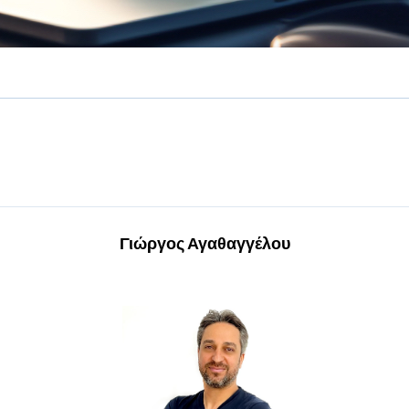
Γιώργος Αγαθαγγέλου
Professional Services Director
Ο Γιώργος Αγαθαγγέλου είναι συνέταιρος και
Διευθυντής Επαγγελματικών Υπηρεσιών στην
IBSCY Ltd. Διαθέτει πτυχίο BSc στην
Πληροφορική & Τεχνολογία από το University
of Surrey, καθώς και μεταπτυχιακό MSc στα
Συστήματα Υπολογιστών και Δικτύων από το