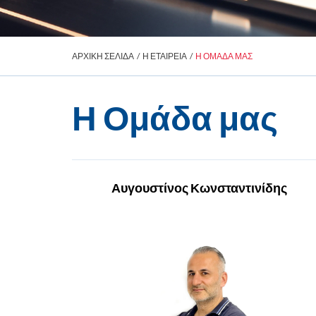
ΑΡΧΙΚΗ ΣΕΛΙΔΑ
/
Η ΕΤΑΙΡΕΙΑ
/
Η ΟΜΑΔΑ ΜΑΣ
Η Ομάδα μας
Αυγουστίνος Κωνσταντινίδης
Solutions Director
Ο Αυγουστίνος Κωνσταντινίδης είναι
συνέταιρος και Διευθυντής Λύσεων στην
IBSCY Ltd. Έχει λάβει πτυχίο BSc στην
Πληροφορική από το St. Francis College στο
Brooklyn Heights και μεταπτυχιακό MSc στα
Συστήματα Υπολογιστών και τα Δικτύων από