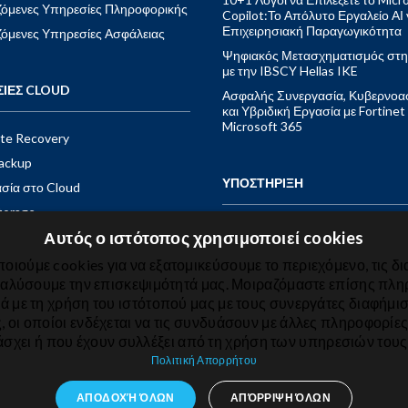
ιζόμενες Υπηρεσίες Πληροφορικής
Copilot:Το Απόλυτο Εργαλείο ΑΙ 
Επιχειρησιακή Παραγωγικότητα
ιζόμενες Υπηρεσίες Ασφάλειας
Ψηφιακός Μετασχηματισμός στη
με την IBSCY Hellas IKE
ΣΙΕΣ CLOUD
Ασφαλής Συνεργασία, Κυβερνοα
και Υβριδική Εργασία με Fortinet 
Microsoft 365
ite Recovery
ackup
ΥΠΟΣΤΗΡΙΞΗ
σία στο Cloud
torage
Αυτός ο ιστότοπος χρησιμοποιεί cookies
ηλεφωνία
ΕΠΙΚΟΙΝΩΝΙΑ
ft Azure
οιούμε cookies για να εξατομικεύσουμε το περιεχόμενο, τις δι
ναλύσουμε την επισκεψιμότητά μας. Μοιραζόμαστε επίσης πλ
ια
κά με τη χρήση του ιστότοπού μας με τους συνεργάτες διαφήμισ
ft 365
IBS CLOUD BUNDLE
 οι οποίοι ενδέχεται να τις συνδυάσουν με άλλες πληροφορίε
άσχει ή που έχουν συλλέξει από τη χρήση των υπηρεσιών τους
Πολιτική Απορρήτου
ΑΠΟΔΟΧΉ ΌΛΩΝ
ΑΠΌΡΡΙΨΗ ΌΛΩΝ