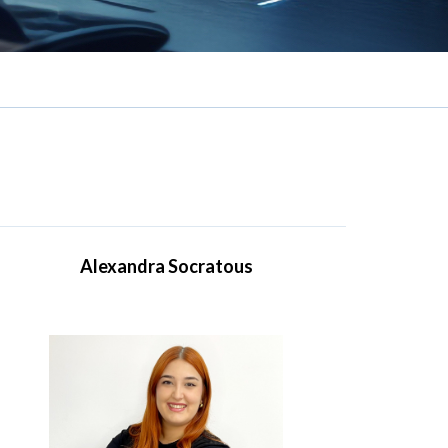
Alexandra Socratous
Sales Administrator
Γνωρίστε την Αλεξάνδρα Σωκράτους, μέλος της
ομάδας Πωλήσεων της IBSCY Ltd. Είναι
κάτοχος πτυχίου Διοίκησης Επιχειρήσεων και
Δημόσιας Διοίκησης από το Πανεπιστήμιο
Κύπρου. Εντάχθηκε στην εταιρεία μας τον Μάιο
του 2024.