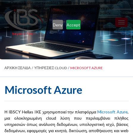
Our website uses cookies to give you the best and most
relevant experience. By clicking on accept, you give your
consent to the use of cookies as per our privacy policy.
Toggl
Deny
Accept
naviga
ΑΡΧΙΚΗ ΣΕΛΙΔΑ
/
ΥΠΗΡΕΣΙΕΣ CLOUD
/
MICROSOFT AZURE
Microsoft Azure
Η IBSCY Hellas IKE χρησιμοποιεί την πλατφόρμα
Microsoft Azure
,
μια ολοκληρωμένη cloud λύση που περιλαμβάνει πλήθος
υπηρεσιών όπως ανάλυση δεδομένων, υπολογιστική ισχύ, βάσεις
δεδομένων, εφαρμογές για κινητά, δικτύωση, αποθήκευση και web