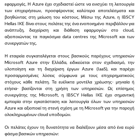
εφαρμογές. Η Azure έχει σχεδιαστεί ώστε να ενισχύει τη λειτουργία
των επιχειρήσεων, προσφέροντας καλύτερα αποτελέσματα και
βοηθώντας στη μείωση του κόστους. Μέσω της Azure, η IBSCY
Hellas IKE δίνει στους πελάτες της ένα ενοποιημένο περιβάλλον για
ανάπτυξη, διαχείριση και διάθεση εφαρμογών στο cloud,
αξιοποιώντας τα παγκόσμια data centres της Microsoft και των
συνεργατών της.
Η εταιρεία συγκαταλέγεται στους βασικούς παρόχους υπηρεσιών
Microsoft Azure στην Ελλάδα, ειδικεύεται στον σχεδιασμό, την
υλοποίηση και τη διαχείριση έργων Azure (IaaS), και παρέχει
προσαρμοσμένες λύσεις σύμφωνα με τους επιχειρηματικούς
στόχους κάθε πελάτη. Τα ευέλικτα μοντέλα χρέωσης- μηνιαία ή
ετήσια- βασίζονται στη χρήση των υπηρεσιών. Ως επίσημος
συνεργάτης της Microsoft, η IBSCY Hellas IKE έχει σημαντική
εμπειρία στην εγκατάσταση και λειτουργία όλων των υπηρεσιών
Azure και αξιοποιεί τη στενή σχέση με τη Microsoft για την παροχή
ολοκληρωμένων cloud υποδομών.
Οι πελάτες έχουν τη δυνατότητα να διαλέξουν μέσα από ένα ευρύ
φάσμα βασικών υπηρεσιών: