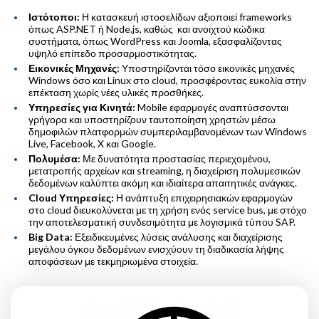
Ιστότοποι:
Η κατασκευή ιστοσελίδων αξιοποιεί frameworks
όπως ASP.NET ή Node.js, καθώς και ανοιχτού κώδικα
συστήματα, όπως WordPress και Joomla, εξασφαλίζοντας
υψηλό επίπεδο προσαρμοστικότητας.
Εικονικές Μηχανές:
Υποστηρίζονται τόσο εικονικές μηχανές
Windows όσο και Linux στο cloud, προσφέροντας ευκολία στην
επέκταση χωρίς νέες υλικές προσθήκες.
Υπηρεσίες για Κινητά:
Mobile εφαρμογές αναπτύσσονται
γρήγορα και υποστηρίζουν ταυτοποίηση χρηστών μέσω
δημοφιλών πλατφορμών συμπεριλαμβανομένων των Windows
Live, Facebook, X και Google.
Πολυμέσα:
Με δυνατότητα προστασίας περιεχομένου,
μετατροπής αρχείων και streaming, η διαχείριση πολυμεσικών
δεδομένων καλύπτει ακόμη και ιδιαίτερα απαιτητικές ανάγκες.
Cloud
Υπηρεσίες:
Η ανάπτυξη επιχειρησιακών εφαρμογών
στο cloud διευκολύνεται με τη χρήση ενός service bus, με στόχο
την αποτελεσματική συνδεσιμότητα με λογισμικά τύπου SAP.
Big Data:
Εξειδικευμένες λύσεις ανάλυσης και διαχείρισης
μεγάλου όγκου δεδομένων ενισχύουν τη διαδικασία λήψης
αποφάσεων με τεκμηριωμένα στοιχεία.