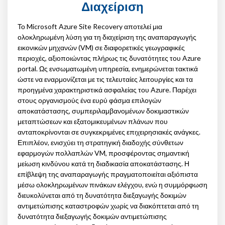
Διαχείριση
Το Microsoft Azure Site Recovery αποτελεί μια
ολοκληρωμένη λύση για τη διαχείριση της αναπαραγωγής
εικονικών μηχανών (VM) σε διαφορετικές γεωγραφικές
περιοχές, αξιοποιώντας πλήρως τις δυνατότητες του Azure
portal. Ως ενσωματωμένη υπηρεσία, ενημερώνεται τακτικά
ώστε να εναρμονίζεται με τις τελευταίες λειτουργίες και τα
προηγμένα χαρακτηριστικά ασφαλείας του Azure. Παρέχει
στους οργανισμούς ένα ευρύ φάσμα επιλογών
αποκατάστασης, συμπεριλαμβανομένων δοκιμαστικών
μεταπτώσεων και εξατομικευμένων πλάνων που
ανταποκρίνονται σε συγκεκριμένες επιχειρησιακές ανάγκες.
Επιπλέον, ενισχύει τη στρατηγική διαδοχής σύνθετων
εφαρμογών πολλαπλών VM, προσφέροντας σημαντική
μείωση κινδύνου κατά τη διαδικασία αποκατάστασης. Η
επίβλεψη της αναπαραγωγής πραγματοποιείται αξιόπιστα
μέσω ολοκληρωμένων πινάκων ελέγχου, ενώ η συμμόρφωση
διευκολύνεται από τη δυνατότητα διεξαγωγής δοκιμών
αντιμετώπισης καταστροφών χωρίς να διακόπτεται από τη
δυνατότητα διεξαγωγής δοκιμών αντιμετώπισης