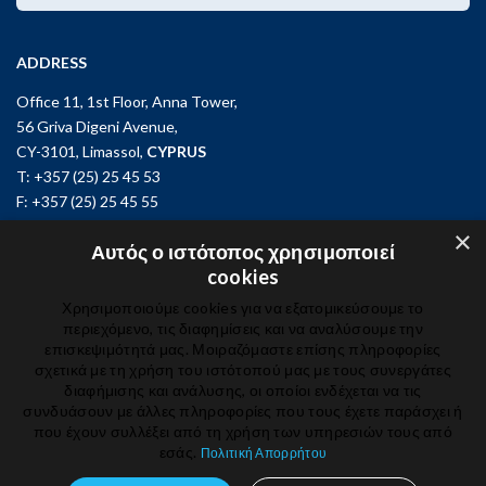
ADDRESS
Office 11, 1st Floor, Anna Tower,
56 Griva Digeni Avenue,
CY-3101, Limassol,
CYPRUS
T: +357 (25) 25 45 53
F: +357 (25) 25 45 55
×
Office 3, Kifisias and Fokidos 3,
Αυτός ο ιστότοπος χρησιμοποιεί
11526, Athens,
GREECE
cookies
T: +30 210 74 81 400
Χρησιμοποιούμε cookies για να εξατομικεύσουμε το
περιεχόμενο, τις διαφημίσεις και να αναλύσουμε την
επισκεψιμότητά μας. Μοιραζόμαστε επίσης πληροφορίες
GET IN TOUCH
σχετικά με τη χρήση του ιστότοπού μας με τους συνεργάτες
διαφήμισης και ανάλυσης, οι οποίοι ενδέχεται να τις
συνδυάσουν με άλλες πληροφορίες που τους έχετε παράσχει ή
που έχουν συλλέξει από τη χρήση των υπηρεσιών τους από
εσάς.
Πολιτική Απορρήτου
© 2024 IBSCY Ltd /
Disclaimer
/
Privacy Notice
/
Cookie Policy