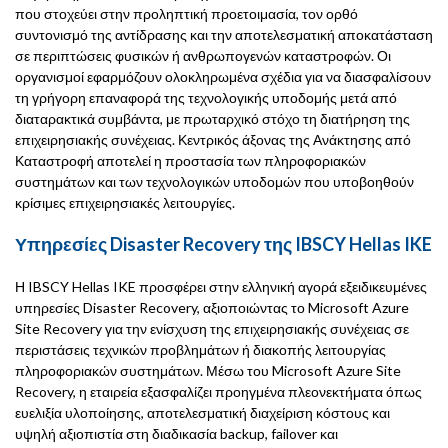
που στοχεύει στην προληπτική προετοιμασία, τον ορθό
συντονισμό της αντίδρασης και την αποτελεσματική αποκατάσταση
σε περιπτώσεις φυσικών ή ανθρωπογενών καταστροφών. Οι
οργανισμοί εφαρμόζουν ολοκληρωμένα σχέδια για να διασφαλίσουν
τη γρήγορη επαναφορά της τεχνολογικής υποδομής μετά από
διαταρακτικά συμβάντα, με πρωταρχικό στόχο τη διατήρηση της
επιχειρησιακής συνέχειας. Κεντρικός άξονας της Ανάκτησης από
Καταστροφή αποτελεί η προστασία των πληροφοριακών
συστημάτων και των τεχνολογικών υποδομών που υποβοηθούν
κρίσιμες επιχειρησιακές λειτουργίες.
Υπηρεσίες Disaster Recovery της IBSCY Hellas IKE
Η IBSCY Hellas IKE προσφέρει στην ελληνική αγορά εξειδικευμένες
υπηρεσίες Disaster Recovery, αξιοποιώντας το Microsoft Azure
Site Recovery για την ενίσχυση της επιχειρησιακής συνέχειας σε
περιστάσεις τεχνικών προβλημάτων ή διακοπής λειτουργίας
πληροφοριακών συστημάτων. Μέσω του Microsoft Azure Site
Recovery, η εταιρεία εξασφαλίζει προηγμένα πλεονεκτήματα όπως
ευελιξία υλοποίησης, αποτελεσματική διαχείριση κόστους και
υψηλή αξιοπιστία στη διαδικασία backup, failover και