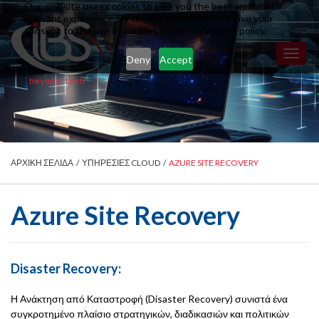
Our website uses cookies to give you the best and most
relevant experience. By clicking on accept, you give your
consent to the use of cookies as per our privacy policy.
Toggl
Deny
Accept
naviga
ΑΡΧΙΚΗ ΣΕΛΙΔΑ
/
ΥΠΗΡΕΣΙΕΣ CLOUD
/
AZURE SITE RECOVERY
Azure Site Recovery
Disaster Recovery:
Η Ανάκτηση από Καταστροφή (Disaster Recovery) συνιστά ένα
συγκροτημένο πλαίσιο στρατηγικών, διαδικασιών και πολιτικών