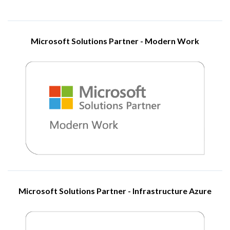
Microsoft Solutions Partner - Modern Work
Η Microsoft Corporation, η οποία ιδρύθηκε στις 4 Απριλίου
1975, είναι μια αμερικανική πολυεθνική εταιρεία τεχνολογίας με
έδρα το Redmond Ουάσιγκτον. Οι κύριοι τομείς
δραστηριότητάς της περιλαμβάνουν την ανάπτυξη λογισμικού
υπολογιστών, καταναλωτικών ηλεκτρονικών ειδών,
προσωπικών υπολογιστών και παρεμφερών υπηρεσιών.
Μεταξύ των σημαντικότερων προϊόντων της συγκαταλέγονται
το λειτουργικό σύστημα Windows και η σουίτα εφαρμογών
Microsoft Office. Παράλληλα, η εταιρεία έχει διευρύνει τις
επιχειρηματικές της δραστηριότητες στους τομείς των
κονσολών βιντεοπαιχνιδιών Xbox και των υπηρεσιών cloud
μέσω της πλατφόρμας Azure. Σήμερα, η Microsoft
κατατάσσεται ανάμεσα στις κορυφαίες τεχνολογικές εταιρείες
παγκοσμίως, τόσο βάσει εσόδων όσο και κεφαλαιοποίησης
αγοράς.
Microsoft Solutions Partner - Infrastructure Azure
Visit Website
Η Microsoft Corporation, που ιδρύθηκε στις 4 Απριλίου 1975,
είναι μια αμερικανική πολυεθνική εταιρεία τεχνολογίας με έδρα