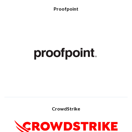
Visit Website
Proofpoint
Η Proofpoint Inc., με έδρα το Sunnyvale της Καλιφόρνια στις
Ηνωμένες Πολιτείες, συγκαταλέγεται μεταξύ των κορυφαίων
εταιρειών επιχειρηματικής ασφάλειας. Η εταιρεία εξειδικεύται
στην παροχή ολοκληρωμένων λύσεων κυβερνοασφάλειας
μέσω cloud, οι οποίες περιλαμβάνουν προστασία
ηλεκτρονικού ταχυδρομείου, αρχειοθέτηση, πρόληψη
απώλειας δεδομένων, ηλεκτρονική ανακάλυψη και προηγμένα
μέτρα αντιμετώπισης ψηφιακών απειλών. Η Proofpoint
εξυπηρετεί οργανισμούς κάθε μεγέθους, από μικρομεσαίες
επιχειρήσεις έως πολυεθνικές εταιρείες, παρέχοντας υπηρεσίες
που διασφαλίζουν την προστασία εμπιστευτικών
πληροφοριών, την αποτροπή επιθέσεων phishing και τη
συμμόρφωση με κανονιστικά πρότυπα. Οι τεχνολογικές λύσεις
της βασίζονται σε τεχνητή νοημοσύνη και μηχανική μάθηση,
προσφέροντας αποτελεσματική ανίχνευση και άμεση
ανταπόκριση σε απειλές, γεγονός που επιβεβαιώνει τη θέση
της ως σημείο αναφοράς στον ταχέως εξελισσόμενο τομέα της
ψηφιακής ασφάλειας.
CrowdStrike
Visit Website
Η CrowdStrike προσφέρει προηγμένες λύσεις
κυβερνοασφάλειας μέσω μιας πλατφόρμας βασισμένης στο
cloud, η οποία ανταποκρίνεται στις απαιτήσεις των σύγχρονων