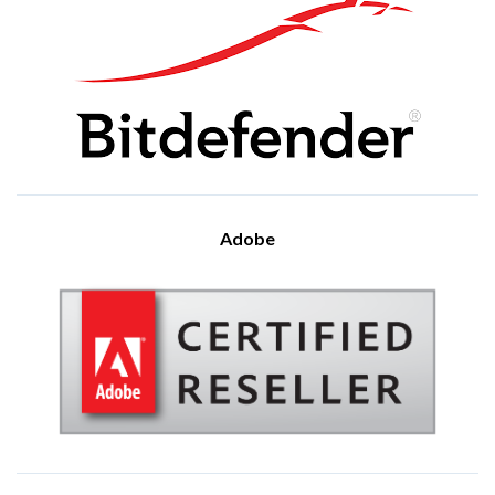
τεχνολογίας προστασίας, έχοντας λάβει σημαντικές διακρίσεις
για τις υπηρεσίες της σε ιδιώτες και επιχειρήσεις. Η λύση της
Visit Website
Bitdefender χρησιμοποιείται για την ασφάλεια πάνω από 500
εκατομμυρίων ψηφιακών περιβαλλόντων σε όλο τον κόσμο,
καλύπτοντας τόσο ιδιωτικά όσο και επαγγελματικά συστήματα.
Παρέχει εξειδικευμένες και ολοκληρωμένες υπηρεσίες
κυβερνοασφάλειας που καλύπτουν τις ανάγκες μικρών και
μεσαίων επιχειρήσεων, μεγάλων οργανισμών αλλά και
μεμονωμένων χρηστών. Επίσης, η Bitdefender επενδύει
σταθερά στην ανάπτυξη των προϊόντων της, εστιάζοντας στην
αποτελεσματική αντιμετώπιση κυβερνοαπειλών και στη
συνεχή ενίσχυση της ψηφιακής ασφάλειας των πελατών της.
Adobe
Visit Website
Η Adobe, που ιδρύθηκε το 1982, αποτελεί ηγετική εταιρεία
στον χώρο της ανάπτυξης προηγμένου λογισμικού για
επιχειρήσεις και ιδιώτες. Το διευρυμένο portfolio προϊόντων
της καλύπτει ένα ευρύ φάσμα λύσεων, σχεδιασμένων για την
ενίσχυση της ψηφιακής εμπειρίας και την εξυπηρέτηση
αναγκών τόσο οργανισμών όσο και ατομικών χρηστών. Η
εταιρεία έχει έδρα το San Jose στην Καλιφόρνια των ΗΠΑ και
αριθμεί πάνω από 14.000 εργαζόμενους παγκοσμίως.
Σημαντικά επιτεύγματα περιλαμβάνουν την καθιέρωση του
PDF ως πρότυπου μορφής αρχείου και την ανάπτυξη του
Adobe Acrobat για τη διαχείριση εγγράφων PDF. Το
προϊοντικό χαρτοφυλάκιο της Adobe περιλαμβάνει εφαρμογές