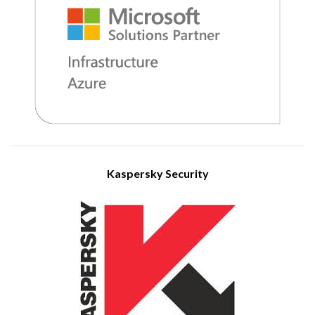
το Redmond της Ουάσιγκτον. Η κύρια δραστηριότητά της
επικεντρώνεται στην ανάπτυξη λογισμικού υπολογιστών,
καταναλωτικών ηλεκτρονικών ειδών, προσωπικών
υπολογιστών και συναφών υπηρεσιών. Μεταξύ των
σημαντικότερων προϊόντων της συγκαταλέγονται το
λειτουργικό σύστημα Windowsκαι η σουίτα εφαρμογών
Microsoft Office. Επιπλέον, η Microsoft έχει διευρύνει τις
δραστηριότητές της στους τομείς των κονσολών
βιντεοπαιχνιδιών Xbox και cloud υπηρεσιών μέσω της
πλατφόρμας Azure. Σήμερα ανήκει στις μεγαλύτερες
τεχνολογικές εταιρείες παγκοσμίως, τόσο ως προς τα έσοδα
όσο και ως προς την κεφαλαιοποίηση αγοράς.
Visit Website
Kaspersky Security
Η Kaspersky Lab, που ιδρύθηκε το 1997, έχει καθιερωθεί ως
μια από τις κορυφαίες εταιρείες στον τομέα της
κυβερνοασφάλειας παγκοσμίως. Προσφέρει μια μεγάλη
ποικιλία ολοκληρωμένων λύσεων και υπηρεσιών, καλύπτοντας
τις ανάγκες επιχειρήσεων, κρίσιμων υποδομών, δημόσιων
οργανισμών και ιδιωτών σε ολόκληρο τον κόσμο. Το
χαρτοφυλάκιό της περιλαμβάνει τεχνολογίες προστασίας
τελικών συσκευών προηγμένης γενιάς, καθώς και
εξειδικευμένες εφαρμογές για την αποτελεσματική ανίχνευση
και αντιμετώπιση ψηφιακών απειλών. Πάνω από 400