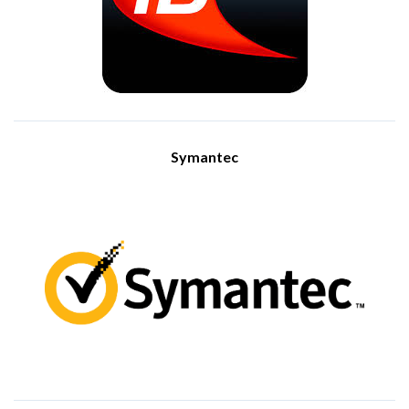
συσκευές (iPhone, Blackberry, Android), διασφαλίζοντας
ευχρηστία και υψηλή λειτουργικότητα, Τα βασικά
χαρακτηριστικά της υπηρεσίας περιλαμβάνουν αυτόματο
προγραμματισμό δημιουργίας αντιγράφων ασφαλείας,
συμπίεση δεδομένων, κρυπτογράφηση και διαχείριση
εκδόσεων αρχείων. Επιπρόσθετα, η IBackup προσφέρει τη
δυνατότητα δημιουργίας αντιγράφων ασφαλείας για ανοιχτά
αρχεία σε λειτουργικά συστήματα, εξυπηρετητές και βάσεις
δεδομένων όπως MS SQL Server, MS Exchange Server, Hyper-
V, MS SharePoint Server και Oracle Server.
Symantec
Visit Website
Η NortonLifeLock Inc., γνωστή παλαιότερα ως Symantec
Corporation, είναι μια αμερικανική εταιρεία λογισμικού που
εδρεύει στο Τέμπι της Αριζόνα και εξειδικεύεται στον τομέα της
κυβερνοασφάλειας. Το χαρτοφυλάκιό της περιλαμβάνει
δημοφιλή εμπορικά σήματα, όπως Norton, LifeLock by Norton
και Avira. Η εταιρεία εξελίσσει συνεχώς τα προϊόντα και τις
υπηρεσίες της ώστε να προστατεύει συσκευές, να διασφαλίζει
την ιδιωτικότητα στο διαδίκτυο και να ενισχύει την ασφάλεια
της ψηφιακής ταυτότητας, προσφέροντας λύσεις ενάντια στις
σύγχρονες ψηφιακές απειλές. Με την υποστήριξη έμπειρων
ειδικών, η NortonLifeLock έχει καθιερωθεί ως αξιόπιστος
συνεργάτης για καταναλωτές που κινούνται σε ένα συνεχώς
μεταβαλλόμενο τεχνολογικό περιβάλλον.