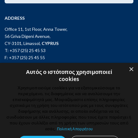
ADDRESS
Office 11, 1st Floor, Anna Tower,
56 Griva Digeni Avenue,
CY-3101, Limassol,
CYPRUS
T: +357 (25) 25 45 53
F: +357 (25) 25 45 55
×
Office 3, Kifisias and Fokidos 3,
Αυτός ο ιστότοπος χρησιμοποιεί
11526, Athens,
GREECE
cookies
T: +30 210 74 81 400
Χρησιμοποιούμε cookies για να εξατομικεύσουμε το
περιεχόμενο, τις διαφημίσεις και να αναλύσουμε την
επισκεψιμότητά μας. Μοιραζόμαστε επίσης πληροφορίες
GET IN TOUCH
σχετικά με τη χρήση του ιστότοπού μας με τους συνεργάτες
διαφήμισης και ανάλυσης, οι οποίοι ενδέχεται να τις
συνδυάσουν με άλλες πληροφορίες που τους έχετε παράσχει ή
που έχουν συλλέξει από τη χρήση των υπηρεσιών τους από
εσάς.
Πολιτική Απορρήτου
© 2024 IBSCY Ltd /
Disclaimer
/
Privacy Notice
/
Cookie Policy