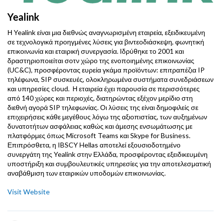
Yealink
Η Yealink είναι μια διεθνώς αναγνωρισμένη εταιρεία, εξειδικευμένη
σε τεχνολογικά προηγμένες λύσεις για βιντεοδιάσκεψη, φωνητική
επικοινωνία και εταιρική συνεργασία. Ιδρύθηκε το 2001 και
δραστηριοποιείται σοτν χώρο της ενοποιημένης επικοινωνίας
(UC&C), προσφέροντας ευρεία γκάμα προϊόντων: επιτραπέζια IP
τηλέφωνα, SIP συσκευές, ολοκληρωμένα συστήματα συνεδριάσεων
και υπηρεσίες cloud. Η εταιρεία έχει παρουσία σε περισσότερες
από 140 χώρες και περιοχές, διατηρώντας εξέχον μερίδιο στη
διεθνή αγορά SIP τηλεφωνίας. Οι λύσεις της είναι δημοφιλείς σε
επιχειρήσεις κάθε μεγέθους λόγω της αξιοπιστίας, των αυξημένων
δυνατοτήτων ασφάλειας καθώς και άμεσης ενσωμάτωσης με
πλατφόρμες όπως Microsoft Teams και Skype for Business.
Επιπρόσθετα, η IBSCY Hellas αποτελεί εξουσιοδοτημένο
συνεργάτη της Yealink στην Ελλάδα, προσφέροντας εξειδικευμένη
υποστήριξη και συμβουλευτικές υπηρεσίες για την αποτελεσματική
αναβάθμιση των εταιρικών υποδομών επικοινωνίας.
Visit Website