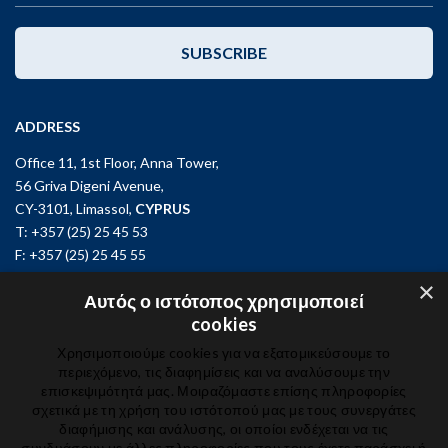
SUBSCRIBE
ADDRESS
Office 11, 1st Floor, Anna Tower,
56 Griva Digeni Avenue,
CY-3101, Limassol,
CYPRUS
T: +357 (25) 25 45 53
F: +357 (25) 25 45 55
×
Office 3, Kifisias and Fokidos 3,
Αυτός ο ιστότοπος χρησιμοποιεί
11526, Athens,
GREECE
cookies
T: +30 210 74 81 400
Χρησιμοποιούμε cookies για να εξατομικεύσουμε το
περιεχόμενο, τις διαφημίσεις και να αναλύσουμε την
επισκεψιμότητά μας. Μοιραζόμαστε επίσης πληροφορίες
GET IN TOUCH
σχετικά με τη χρήση του ιστότοπού μας με τους συνεργάτες
διαφήμισης και ανάλυσης, οι οποίοι ενδέχεται να τις
συνδυάσουν με άλλες πληροφορίες που τους έχετε παράσχει ή