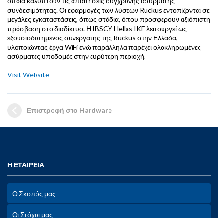
οποία καλύπτουν τις απαιτήσεις σύγχρονης ασύρματης
συνδεσιμότητας. Οι εφαρμογές των λύσεων Ruckus εντοπίζονται σε
μεγάλες εγκαταστάσεις, όπως στάδια, όπου προσφέρουν αξιόπιστη
πρόσβαση στο διαδίκτυο. Η IBSCY Hellas IKE λειτουργεί ως
εξουσιοδοτημένος συνεργάτης της Ruckus στην Ελλάδα,
υλοποιώντας έργα WiFi ενώ παράλληλα παρέχει ολοκληρωμένες
ασύρματες υποδομές στην ευρύτερη περιοχή.
Visit Website
Επιστροφή στο Hardware
Η ΕΤΑΙΡΕΙΑ
Ο Σκοπός μας
Οι Στόχοι μας