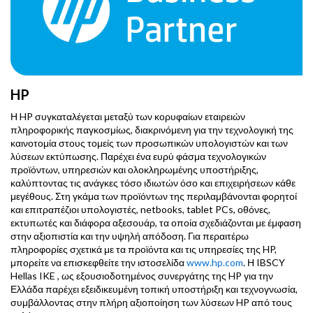
HP
Η HP συγκαταλέγεται μεταξύ των κορυφαίων εταιρειών
πληροφορικής παγκοσμίως, διακρινόμενη για την τεχνολογική της
καινοτομία στους τομείς των προσωπικών υπολογιστών και των
λύσεων εκτύπωσης. Παρέχει ένα ευρύ φάσμα τεχνολογικών
προϊόντων, υπηρεσιών και ολοκληρωμένης υποστήριξης,
καλύπτοντας τις ανάγκες τόσο ιδιωτών όσο και επιχειρήσεων κάθε
μεγέθους. Στη γκάμα των προϊόντων της περιλαμβάνονται φορητοί
και επιτραπέζιοι υπολογιστές, netbooks, tablet PCs, οθόνες,
εκτυπωτές και διάφορα αξεσουάρ, τα οποία σχεδιάζονται με έμφαση
στην αξιοπιστία και την υψηλή απόδοση. Για περαιτέρω
πληροφορίες σχετικά με τα προϊόντα και τις υπηρεσίες της HP,
μπορείτε να επισκεφθείτε την ιστοσελίδα
www.hp.com
. Η IBSCY
Hellas IKE , ως εξουσιοδοτημένος συνεργάτης της HP για την
Ελλάδα παρέχει εξειδικευμένη τοπική υποστήριξη και τεχνογνωσία,
συμβάλλοντας στην πλήρη αξιοποίηση των λύσεων HP από τους