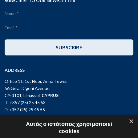
SUBSCRIBE TO OUR NEWSLETTER
SUBSCRIBE
ADDRESS
Office 11, 1st Floor, Anna Tower,
56 Griva Digeni Avenue,
CY-3101, Limassol,
CYPRUS
T: +357 (25) 25 45 53
F: +357 (25) 25 45 55
×
Office 3, Kifisias and Fokidos 3,
Αυτός ο ιστότοπος χρησιμοποιεί
11526, Athens,
GREECE
cookies
T: +30 210 74 81 400