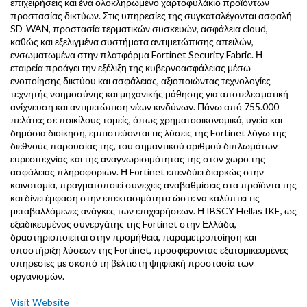
επιχειρήσεις και ένα ολοκληρωμένο χαρτοφυλάκιο προϊόντων
προστασίας δικτύων. Στις υπηρεσίες της συγκαταλέγονται ασφαλή
SD-WAN, προστασία τερματικών συσκευών, ασφάλεια cloud,
καθώς και εξελιγμένα συστήματα αντιμετώπισης απειλών,
ενσωματωμένα στην πλατφόρμα Fortinet Security Fabric. Η
εταιρεία προάγει την εξέλιξη της κυβερνοασφάλειας μέσω
ενοποίησης δικτύου και ασφάλειας, αξιοποιώντας τεχνολογίες
τεχνητής νοημοσύνης και μηχανικής μάθησης για αποτελεσματική
ανίχνευση και αντιμετώπιση νέων κινδύνων. Πάνω από 755.000
πελάτες σε ποικίλους τομείς, όπως χρηματοοικονομικά, υγεία και
δημόσια διοίκηση, εμπιστεύονται τις λύσεις της Fortinet λόγω της
διεθνούς παρουσίας της, του σημαντικού αριθμού διπλωμάτων
ευρεσιτεχνίας και της αναγνωρισιμότητας της στον χώρο της
ασφάλειας πληροφοριών. Η Fortinet επενδύει διαρκώς στην
καινοτομία, πραγματοποιεί συνεχείς αναβαθμίσεις στα προϊόντα της
και δίνει έμφαση στην επεκτασιμότητα ώστε να καλύπτει τις
μεταβαλλόμενες ανάγκες των επιχειρήσεων. Η IBSCY Hellas IKE, ως
εξειδικευμένος συνεργάτης της Fortinet στην Ελλάδα,
δραστηριοποιείται στην προμήθεια, παραμετροποίηση και
υποστήριξη λύσεων της Fortinet, προσφέροντας εξατομικευμένες
υπηρεσίες με σκοπό τη βέλτιστη ψηφιακή προστασία των
οργανισμών.
Visit Website