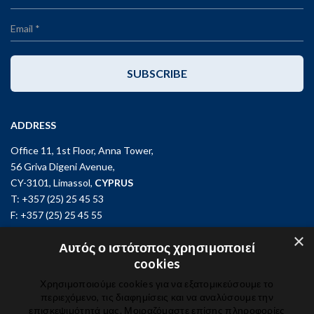
SUBSCRIBE
ADDRESS
Office 11, 1st Floor, Anna Tower,
56 Griva Digeni Avenue,
CY-3101, Limassol,
CYPRUS
T: +357 (25) 25 45 53
F: +357 (25) 25 45 55
×
Office 3, Kifisias and Fokidos 3,
Αυτός ο ιστότοπος χρησιμοποιεί
11526, Athens,
GREECE
cookies
T: +30 210 74 81 400
Χρησιμοποιούμε cookies για να εξατομικεύσουμε το
περιεχόμενο, τις διαφημίσεις και να αναλύσουμε την
επισκεψιμότητά μας. Μοιραζόμαστε επίσης πληροφορίες