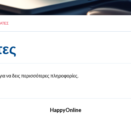
ΓΑΤΕΣ
τες
για να δεις περισσότερες πληροφορίες.
HappyOnline
Η HappyOnline, που ιδρύθηκε το 2015,
συγκαταλέγεται στα κορυφαία digital agencies