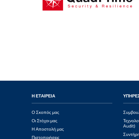
και λειτουργιών από ψηφιακές απειλές.
Προσφέρει προσαρμοσμένες υπηρεσίες στους
τομείς κυβερνοασφάλειας, συμμόρφωσης και
διαχείρισης κινδύνων, καλύπτοντας τις
ιδιαίτερες απαιτήσεις κάθε πελάτη. Η μέθοδος
που ακολουθεί περιλαμβάνει τον σχεδιασμό
επιχειρησιακής ανθεκτικότητας, με έμφαση
στην προετοιμασία για κρίσεις, τη διαχείριση
καταστροφών και τη διασφάλιση της συνέχειας
των εργασιών, ενώα παρέχει ελέγχους
συμμόρφωσης, αξιολογήσεις ΙΤ και
εκπαιδευτικά προγράμματα για το προσωπικό.
Χάρη στη χρήση σύγχρονων τεχνολογικών
λύσεων και ενημερωμένων δεδομένων για τις
τρέχουσες απειλές, η QuadPrime διευκολύνει
Η ΕΤΑΙΡΕΙΑ
ΥΠΗΡΕΣ
τους οργανισμούς στην ενίσχυση της
ασφάλειας, τη διατήρηση της συμμόρφωσης και
την αποτελεσματική διαχείριση κινδύνων.
Ο Σκοπός μας
Συμβουλ
Οι Στόχοι μας
Τεχνολο
Visit Website
Audit)
Η Αποστολή μας
Συντήρη
Πιστοποιήσεις