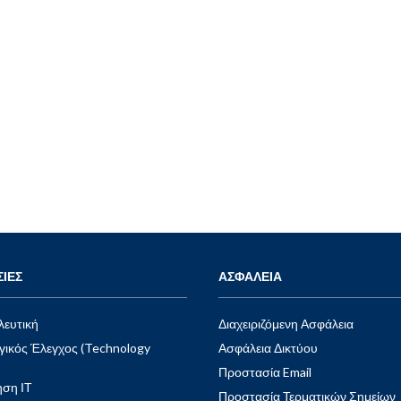
Visit Website
ΙΕΣ
ΑΣΦΑΛΕΙΑ
ευτική
Διαχειριζόμενη Ασφάλεια
γικός Έλεγχος (Technology
Ασφάλεια Δικτύου
Προστασία Email
ση ΙΤ
Προστασία Τερματικών Σημείων