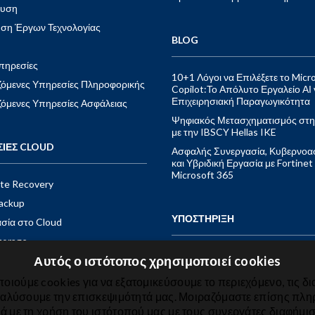
ευση
ηση Έργων Τεχνολογίας
BLOG
πηρεσίες
10+1 Λόγοι να Επιλέξετε το Micr
ιζόμενες Υπηρεσίες Πληροφορικής
Copilot:Το Απόλυτο Εργαλείο ΑΙ 
Επιχειρησιακή Παραγωγικότητα
ιζόμενες Υπηρεσίες Ασφάλειας
Ψηφιακός Μετασχηματισμός στη
με την IBSCY Hellas IKE
ΣΙΕΣ CLOUD
Ασφαλής Συνεργασία, Κυβερνοα
και Υβριδική Εργασία με Fortinet 
Microsoft 365
ite Recovery
ackup
ΥΠΟΣΤΗΡΙΞΗ
σία στο Cloud
torage
Αυτός ο ιστότοπος χρησιμοποιεί cookies
ηλεφωνία
ΕΠΙΚΟΙΝΩΝΙΑ
ft Azure
οιούμε cookies για να εξατομικεύσουμε το περιεχόμενο, τις δι
ναλύσουμε την επισκεψιμότητά μας. Μοιραζόμαστε επίσης πλ
ια
κά με τη χρήση του ιστότοπού μας με τους συνεργάτες διαφήμισ