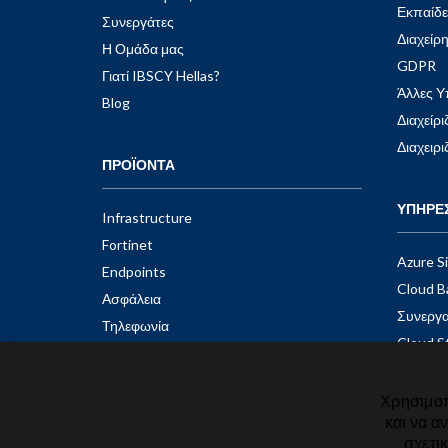
Εκπαίδ
Συνεργάτες
Διαχείρ
Η Ομάδα μας
GDPR
Γιατί IBSCY Hellas?
Άλλες Υ
Blog
Διαχείρ
Διαχειρ
ΠΡΟΪΟΝΤΑ
ΥΠΗΡΕ
Infrastructure
Fortinet
Azure S
Endpoints
Cloud B
Ασφάλεια
Συνεργα
Τηλεφωνία
Cloud S
Λύσεις Εκτύπωσης
Cloud Τ
Microso
Χρησιμοπ
και να α
Ασφάλε
σχετι