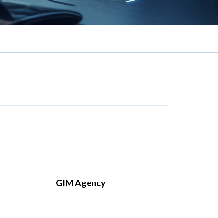
GIM Agency
Η GIM Agency, ιδρυθείσα το 2009, λειτουργεί
ως συμβουλευτική εταιρεία στον τομέα του