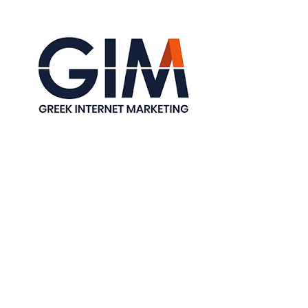
ψηφιακού μάρκετινγκ και της επιχειρηματικής
ανάπτυξης, προσφέροντας εξειδικευμένες
υπηρεσίες που βοηθούν τις επιχειρήσεις να
επιτυγχάνουν μετρήσιμα αποτελέσματα. Με
αξιοποίηση της εμπειρίας της, παρέχει
ολοκληρωμένες λύσεις όπως ψηφιακή
στρατηγική, δημιουργία περιεχομένου,
διαχείριση social media, SEO, διαδικτυακή
διαφήμιση και ανάλυση δεδομένων, με στόχο τη
μέγιστη αποδοτικότητα των πελατών της.
Εξυπηρετεί τόσο B2C όσο και B2B πελάτες
στην Ελλάδα και το εξωτερικό, έχοντας στο
ενεργητικό της επιτυχημένες καμπάνιες για
startups και γνωστές μάρκες. Η ομάδα της δίνει
έμφαση στην ανάπτυξη στρατηγικών που
ενισχύουν την επιχειρηματική εξέλιξη,
προωθούν την καινοτομία και προσφέρουν
διαρκή αξία. Βασικές αρχές της εταιρείας
αποτελούν οι μακροχρόνιες συνεργασίες, η
διαφανής επικοινωνία και η παροχή
δοκιμασμένων και αποτελεσματικών λύσεων.