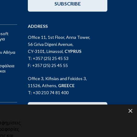
SUBSCRIBE
ADDRESS
osoft
Office 11, 1st Floor, Anna Tower,
για
56 Griva Digeni Avenue,
CY-3101, Limassol,
CYPRUS
ν Αθήνα
T: +357 (25) 25 45 53
F: +357 (25) 25 45 55
σφάλεια
και
Office 3, Kifisias and Fokidos 3,
11526, Athens,
GREECE
T: +30 210 74 81 400
×
GET IN TOUCH
αφημίσεις
ηροφορίες
ης και