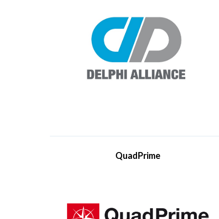
στόχο να δημιουργήσει ένα διεθνή κόμβο για
επαγγελματίες και να προσφέρει στα μέλη της
νέες επιχειρηματικές δυνατότητες, ενώ
παράλληλα διατηρεί την ανεξαρτησία τους και
παρέχει υπηρεσίες υψηλής ποιότητας.
Επικεντρώνεται στη διασύνδεση των ειδικών,
στην ενίσχυση συνεργασιών και στη
δημιουργία ευκαιριών που βοηθούν τη διεθνή
επέκταση, δίνοντας τη δυνατότητα στους
συμμετέχοντες να ανταγωνίζονται πολυεθνικές
εταιρείες τόσο τοπικά όσο και παγκόσμια,
χωρίς να χάνουν τη μοναδικότητά τους ή τη
στρατηγική αυτονομία της εταιρείας τους. Τα
μέλη αποκτούν πρόσβαση σε κοινούς πόρους
και συλλογική τεχνογνωσία, λειτουργώντας
βάσει ενός εγκεκριμένου κώδικα δεοντολογίας,
QuadPrime
καταστατικών και κανονισμών που θέτει η
Delphi Alliance.
Η QuadPrime αποτελεί ανεξάρτητη εταιρεία
συμβούλων, εξειδικευμένη στην ασφάλεια και
την ανθεκτικότητα οργανισμών. Αποστολή της
Visit Website
είναι η υποστήριξη επιχειρήσεων στην
προστασία των συστημάτων, των δεδομένων