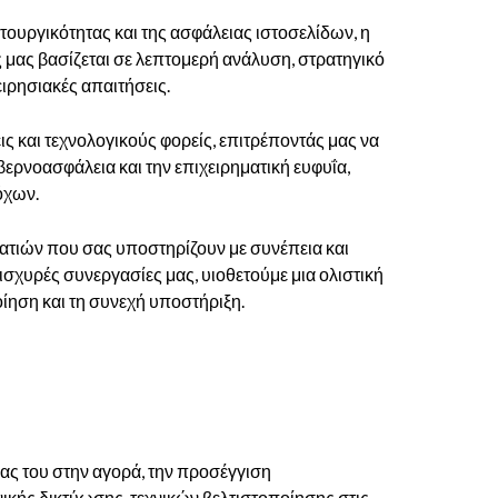
ουργικότητας και της ασφάλειας ιστοσελίδων, η
 μας βασίζεται σε λεπτομερή ανάλυση, στρατηγικό
ιρησιακές απαιτήσεις.
 και τεχνολογικούς φορείς, επιτρέποντάς μας να
βερνοασφάλεια και την επιχειρηματική
ευφυΐα,
τόχων.
ατιών που σας υποστηρίζουν με συνέπεια και
ισχυρές συνεργασίες μας, υιοθετούμε μια ολιστική
ίηση και τη συνεχή υποστήριξη.
ας του στην αγορά, την προσέγγιση
κής δικτύωσης, τεχνικών βελτιστοποίησης στις