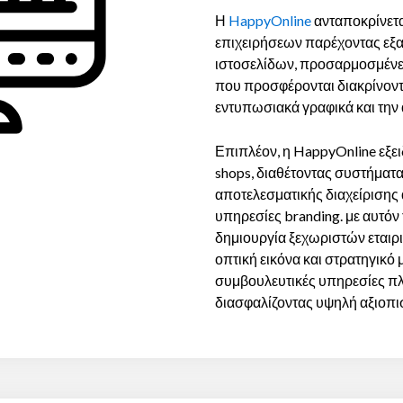
Η
HappyOnline
ανταποκρίνετα
επιχειρήσεων παρέχοντας εξ
ιστοσελίδων, προσαρμοσμένες 
που προσφέρονται διακρίνοντα
εντυπωσιακά γραφικά και την
Επιπλέον, η HappyOnline εξει
shops, διαθέτοντας συστήμα
αποτελεσματικής διαχείρισης
υπηρεσίες branding. με αυτόν
δημιουργία ξεχωριστών εταιρ
οπτική εικόνα και στρατηγικό
συμβουλευτικές υπηρεσίες πλ
διασφαλίζοντας υψηλή αξιοπιστ