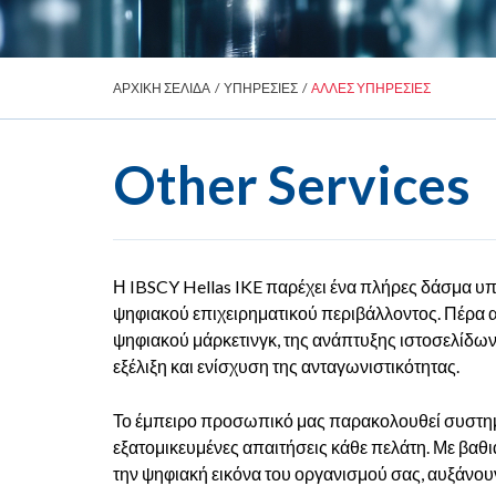
ΑΡΧΙΚΗ ΣΕΛΙΔΑ
/
ΥΠΗΡΕΣΙΕΣ
/
ΑΛΛΕΣ ΥΠΗΡΕΣΙΕΣ
Other Services
Η IBSCY Hellas IKE παρέχει ένα πλήρες δάσμα υ
ψηφιακού επιχειρηματικού περιβάλλοντος. Πέρα απ
ψηφιακού μάρκετινγκ, της ανάπτυξης ιστοσελίδω
εξέλιξη και ενίσχυση της ανταγωνιστικότητας.
Το έμπειρο προσωπικό μας παρακολουθεί συστηματ
εξατομικευμένες απαιτήσεις κάθε πελάτη. Με βα
την ψηφιακή εικόνα του οργανισμού σας, αυξάνου