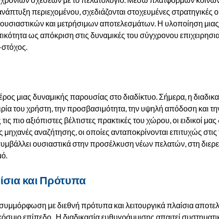
ανάπτυξη περιεχομένου, σχεδιάζονται στοχευμένες στρατηγικές ο
υξη ουσιαστικών και μετρήσιμων αποτελεσμάτων. Η υλοποίηση μι
τικότητα ως απόκριση στις δυναμικές του σύγχρονου επιχειρησια
ό-στόχος.
ος μιας δυναμικής παρουσίας στο διαδίκτυο. Σήμερα, η διαδικ
ειρία του χρήστη, την προσβασιμότητα, την υψηλή απόδοση και 
τις πιο αξιόπιστες βέλτιστες πρακτικές του χώρου, οι ειδικοί μ
ς μηχανές αναζήτησης, οι οποίες ανταποκρίνονται επιτυχώς στις 
 συμβάλλει ουσιαστικά στην προσέλκυση νέων πελατών, στη διερ
μό.
ίσια και Πρότυπα
συμμόρφωση με διεθνή πρότυπα και λειτουργικά πλαίσια αποτελ
γκόσμιο επίπεδο. Η διαδικασία ευθυγράμμισης απαιτεί συστηματ