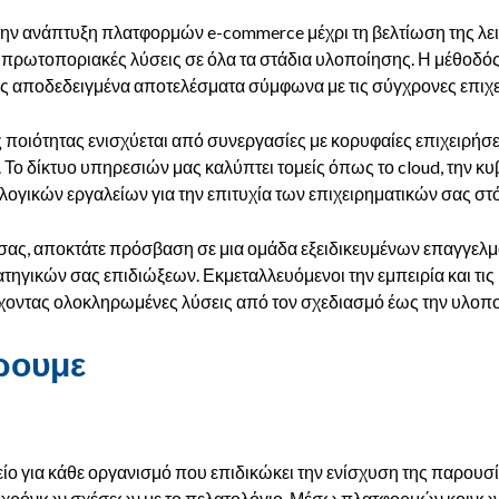
την ανάπτυξη πλατφορμών e-commerce μέχρι τη βελτίωση της λειτ
 πρωτοποριακές λύσεις σε όλα τα στάδια υλοποίησης. Η μέθοδός
ας αποδεδειγμένα αποτελέσματα σύμφωνα με τις σύγχρονες επιχε
ιότητας ενισχύεται από συνεργασίες με κορυφαίες επιχειρήσεις
Το δίκτυο υπηρεσιών μας καλύπτει τομείς όπως το cloud, την κυ
ογικών εργαλείων για την επιτυχία των επιχειρηματικών σας σ
 σας, αποκτάτε πρόσβαση σε μια ομάδα εξειδικευμένων επαγγελμ
τηγικών σας επιδιώξεων. Εκμεταλλευόμενοι την εμπειρία και τις 
οντας ολοκληρωμένες λύσεις από τον σχεδιασμό έως την υλοπο
ρουμε
ίο για κάθε οργανισμό που επιδικώκει την ενίσχυση της παρουσί
χρόνιων σχέσεων με το πελατολόγιο. Μέσω πλατφορμών κοινωνι