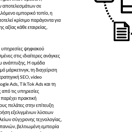
ν αποτελεσμάτων σε
λλόμενο εμπορικό τοπίο, η
οτελεί κρίσιμο παράγοντα για
ς αξίας κάθε εταιρείας,
 υπηρεσίες ψηφιακού
ένες στις ιδιαίτερες ανάγκες
ου ανάπτυξης. Η ομάδα
μό μάρκετινγκ, τη διαχείριση
τρατηγική SEO, video
ogle Ads, TikTok Ads και τη
 από τις υπηρεσίες
 παρέχει πρακτική
ους πελάτες στην επίτευξη
χρήση εξελιγμένων λύσεων
λείων σύγχρονης τεχνολογίας,
πανιών, βελτιωμένη εμπειρία