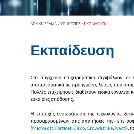
ΑΡΧΙΚΗ ΣΕΛΙΔΑ
/
ΥΠΗΡΕΣΙΕΣ
/
ΕΚΠΑΙΔΕΥΣΗ
Εκπαίδευση
Στο σύγχρονο επιχειρηματικό περιβάλλον, οι 
αποτελεσματικά τις προηγμένες λύσεις που υπάρ
Πολλές επιχειρήσεις διαθέτουν ειδικά εργαλεία 
ευκαιρίες απόδοσης.
Η επιτυχής ενσωμάτωση της τεχνολογίας ξεκιν
προσαρμοσμένων στις απαιτήσεις της- είτε αοφ
(
Microsoft
,
Fortinet
,
Cisco
,
Crowdstrike
,
Ivanti
), 