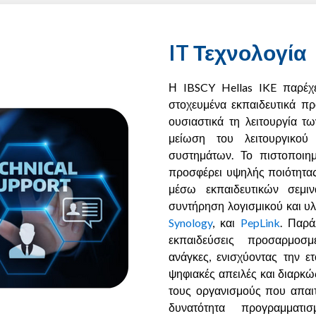
IT Τεχνολογία
Η IBSCY Hellas IKE παρέχει
στοχευμένα εκπαιδευτικά πρ
ουσιαστικά τη λειτουργία 
μείωση του λειτουργικού
συστημάτων. Το πιστοποιημ
προσφέρει υψηλής ποιότητας
μέσω εκπαιδευτικών σεμι
συντήρηση λογισμικού και 
Synology
, και
PepLink
. Παρά
εκπαιδεύσεις προσαρμοσμέ
ανάγκες, ενισχύοντας την ε
ψηφιακές απειλές και διαρκώ
τους οργανισμούς που απαιτ
δυνατότητα προγραμματι