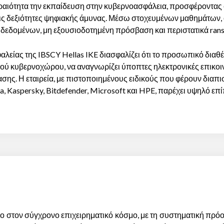
εραιότητα την εκπαίδευση στην κυβερνοασφάλεια, προσφέροντας
ις δεξιότητες ψηφιακής άμυνας. Μέσω στοχευμένων μαθημάτων, 
 δεδομένων, μη εξουσιοδοτημένη πρόσβαση και περιστατικά ra
είας της IBSCY Hellas IKE διασφαλίζει ότι το προσωπικό διαθέτ
ού κυβερνοχώρου, να αναγνωρίζει ύποπτες ηλεκτρονικές επικοιν
σης. Η εταιρεία, με πιστοποιημένους ειδικούς που φέρουν διαπι
a, Kaspersky, Bitdefender, Microsoft και HPE, παρέχει υψηλό επ
ίο στον σύγχρονο επιχειρηματικό κόσμο, με τη συστηματική πρό