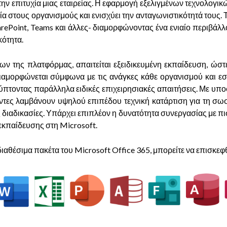
την επιτυχία μιας εταιρείας. Η εφαρμογή εξελιγμένων τεχνολογι
ία στους οργανισμούς και ενισχύει την ανταγωνιστικότητά τους. Τ
ePoint, Teams και άλλες- διαμορφώνοντας ένα ενιαίο περιβάλλο
κότητα.
ων της πλατφόρμας, απαιτείται εξειδικευμένη εκπαίδευση, ώστε
ιαμορφώνεται σύμφωνα με τις ανάγκες κάθε οργανισμού και εστ
λύπτοντας παράλληλα ειδικές επιχειρησιακές απαιτήσεις. Με υ
οντες λαμβάνουν υψηλού επιπέδου τεχνική κατάρτιση για τη σωσ
 διαδικασίες. Υπάρχει επιπλέον η δυνατότητα συνεργασίας με 
ς εκπαίδευσης στη Microsoft.
διαθέσιμα πακέτα του Microsoft Office 365, μπορείτε να επισκεφ